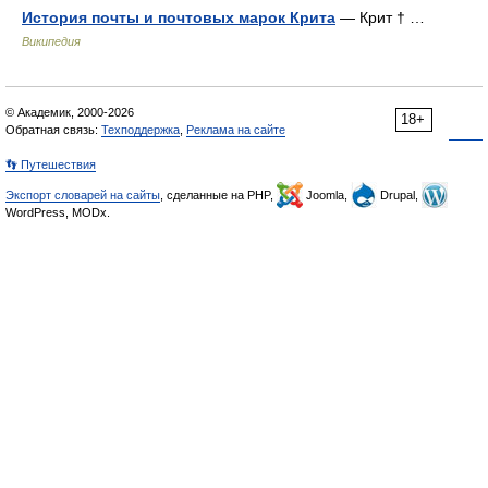
История почты и почтовых марок Крита
— Крит † …
Википедия
© Академик, 2000-2026
18+
Обратная связь:
Техподдержка
,
Реклама на сайте
👣 Путешествия
Экспорт словарей на сайты
, сделанные на PHP,
Joomla,
Drupal,
WordPress, MODx.